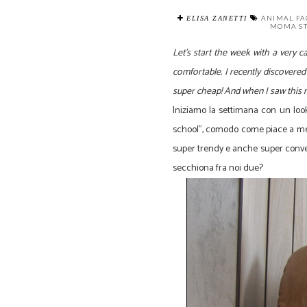
ANIMAL F
ELISA ZANETTI
MOMA ST
Let's start the week with a very c
comfortable.
I recently discovered
super cheap! And when I saw this ne
Iniziamo la settimana con un loo
school", comodo come piace a me! H
super trendy e anche super convenie
secchiona fra noi due?