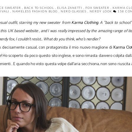
ACE SWEATER
,
BACK TO SCHOOL
,
ELISA ZANETTI
,
FOX SWEATER
,
KARMA CL
IVALI
,
NAMELESS FASHION BLOG
,
NERD GLASSES
,
NERDY LOOK
158 CO
asual outfit, starring my new sweater from
Karma Clothing
.
A "back to school"
 this UK based website , and I was really impressed by the amazing range of item
rdy fox, I couldn't resist... What do you think, who's nerdier?
k decisamente casual, con protagonista il mio nuovo maglione di
Karma Clo
o scoperto da poco questo sito inglese, e sono rimasta davvero colpita dalla 
nti... E quando ho visto questa volpe dall'aria secchiona, non sono riuscita a r