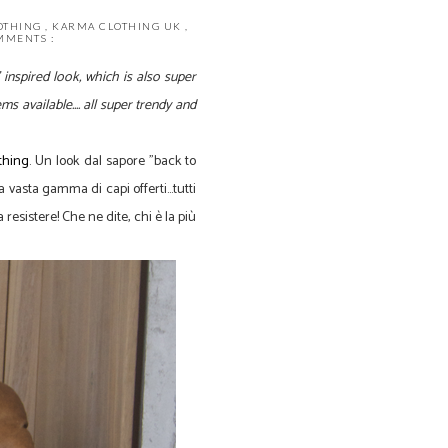
OTHING
,
KARMA CLOTHING UK
,
MMENTS :
 inspired look, which is also super
s available.... all super trendy and
thing
. Un look dal sapore "back to
vasta gamma di capi offerti...tutti
esistere! Che ne dite, chi è la più