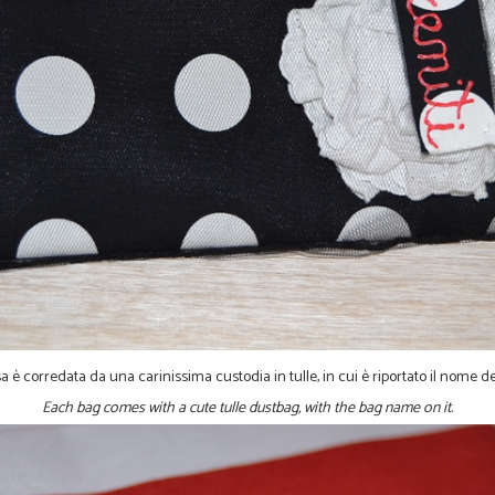
 è corredata da una carinissima custodia in tulle, in cui è riportato il nome d
Each bag comes with a cute tulle dustbag, with the bag name on it.