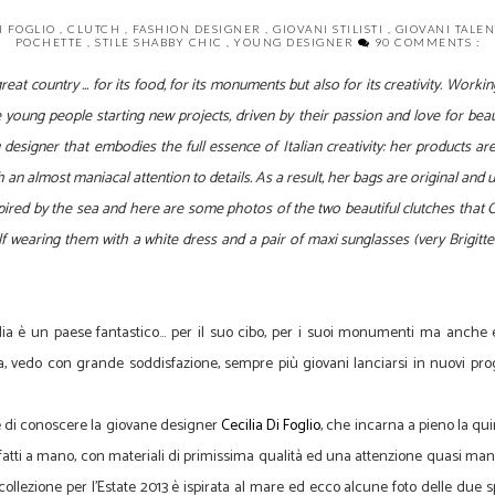
DI FOGLIO
,
CLUTCH
,
FASHION DESIGNER
,
GIOVANI STILISTI
,
GIOVANI TALE
POCHETTE
,
STILE SHABBY CHIC
,
YOUNG DESIGNER
90 COMMENTS :
great country
...
for its food
,
for its monuments
but also
for its creativity
.
Workin
 young people
starting
new projects,
driven by their
passion and love
for beau
designer that
embodies
the
full
essence of
Italian creativity
:
her products ar
h an
almost maniacal attention to
details.
As a result
,
her
bags
are
original and 
pired by the sea
and
here are some photos
of the two beautiful
clutches
that C
f
wearing them
with
a white dress
and a pair of
maxi sunglasses
(very
Brigitte
talia è un paese fantastico... per il suo cibo, per i suoi monumenti ma anche e
vedo con grande soddisfazione, sempre più giovani lanciarsi in nuovi proget
e di conoscere la giovane designer
Cecilia Di Foglio
, che incarna a pieno la quin
atti a mano, con materiali di primissima qualità ed una attenzione quasi maniaca
a collezione per l'Estate 2013 è ispirata al mare ed ecco alcune foto delle due