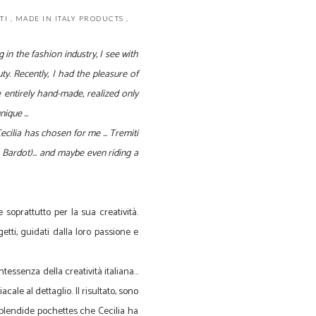
NTI
,
MADE IN ITALY PRODUCTS
,
g
in the fashion industry
, I see
with
ty.
Recently, I had
the pleasure of
e entirely hand-made
,
realized only
unique
...
ecilia
has chosen for me
...
Tremiti
Bardot)...
and maybe even
riding a
 soprattutto per la sua creatività.
ti, guidati dalla loro passione e
tessenza della creatività italiana...
le al dettaglio. Il risultato, sono
 splendide pochettes che Cecilia ha