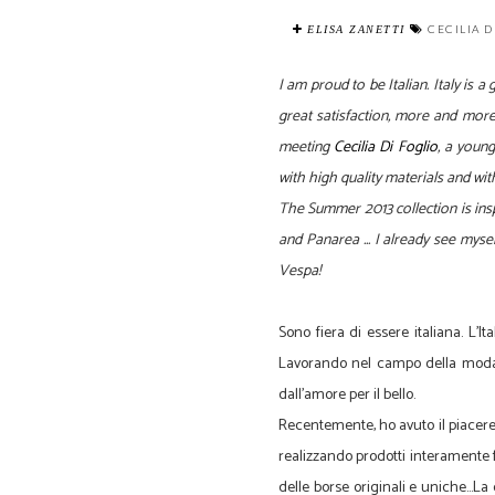
CECILIA 
ELISA ZANETTI
I am proud
to be Italian.
Italy is a
great satisfaction
, more and more
meeting
Cecilia Di Foglio
,
a young 
with
high quality materials
and wit
The Summer 2013 collection
is
ins
and
Panarea ...
I
already
see mysel
Vespa!
Sono fiera di essere italiana. L'I
Lavorando nel campo della moda, 
dall'amore per il bello.
Recentemente, ho avuto il piacer
realizzando prodotti interamente f
delle borse originali e uniche...L