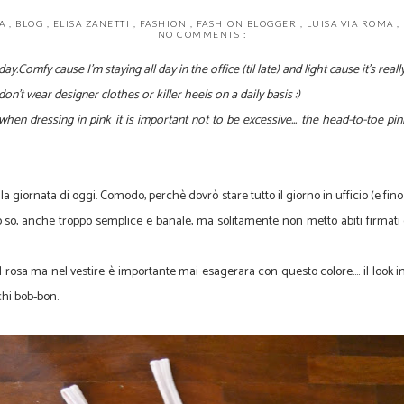
NA
,
BLOG
,
ELISA ZANETTI
,
FASHION
,
FASHION BLOGGER
,
LUISA VIA ROMA
,
NO COMMENTS :
day.Comfy cause I'm staying all day in the office (til late) and light cause it's reall
don't wear designer clothes or killer heels on a daily basis :)
t when dressing in pink it is important not to be excessive... the head-to-toe p
la giornata di oggi. Comodo, perchè dovrò stare tutto il giorno in ufficio (e fino 
lo so, anche troppo semplice e banale, ma solitamente non metto abiti firmati
a ma nel vestire è importante mai esagerara con questo colore.... il look in r
hi bob-bon.