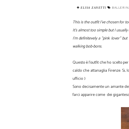
BALLERI
ELISA ZANETTI
This is the outfit I've chosen for to
It's almost too simple but I usually 
I'm definitevely a "pink lover" bu
walking bob-bons.
Questo è l'outfit che ho scelto per 
caldo che attanaglia Firenze. Si, 
ufficio :)
Sono decisamente un amante del ros
farci apparire come dei gigantesc